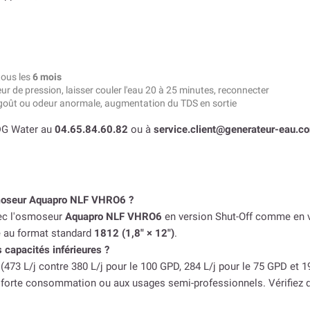
tous les
6 mois
r de pression, laisser couler l'eau 20 à 25 minutes, reconnecter
 goût ou odeur anormale, augmentation du TDS en sortie
DG Water au
04.65.84.60.82
ou à
service.client@generateur-eau.c
moseur Aquapro NLF VHRO6 ?
ec l'osmoseur
Aquapro NLF VHRO6
en version Shut-Off comme en v
 au format standard
1812 (1,8″ × 12″)
.
 capacités inférieures ?
473 L/j contre 380 L/j pour le 100 GPD, 284 L/j pour le 75 GPD et 1
 à forte consommation ou aux usages semi-professionnels. Vérifiez q