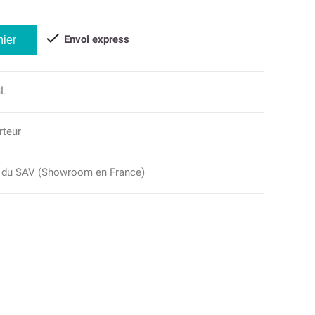

Envoi express
nier
SL
rteur
du SAV (Showroom en France)