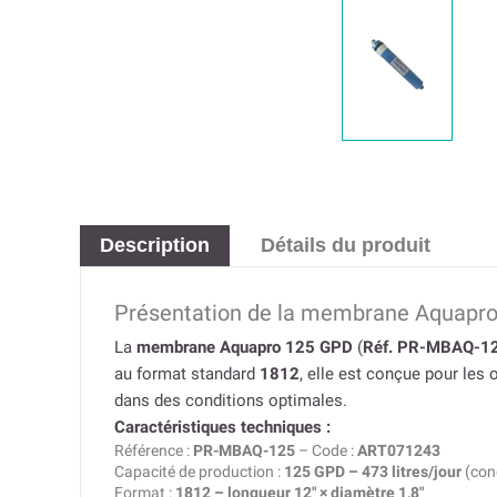
Description
Détails du produit
Présentation de la membrane Aquapr
La
membrane Aquapro 125 GPD
(
Réf. PR-MBAQ-1
au format standard
1812
, elle est conçue pour les
dans des conditions optimales.
Caractéristiques techniques :
Référence :
PR-MBAQ-125
– Code :
ART071243
Capacité de production :
125 GPD – 473 litres/jour
(con
Format :
1812 – longueur 12″ × diamètre 1,8″