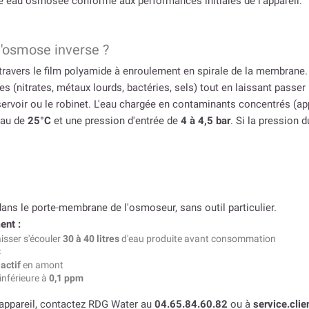
e eau osmosée conforme aux performances initiales de l'appareil.
osmose inverse ?
travers le film polyamide à enroulement en spirale de la membrane.
 (nitrates, métaux lourds, bactéries, sels) tout en laissant passe
réservoir ou le robinet. L'eau chargée en contaminants concentrés (a
eau de
25°C
et une pression d'entrée de
4 à 4,5 bar
. Si la pression 
ns le porte-membrane de l'osmoseur, sans outil particulier.
ent :
aisser s'écouler
30 à 40 litres
d'eau produite avant consommation
C
actif
en amont
 inférieure à
0,1 ppm
e appareil, contactez RDG Water au
04.65.84.60.82
ou à
service.cli