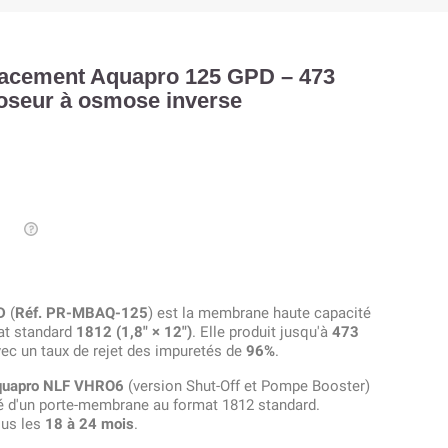
acement Aquapro 125 GPD – 473
moseur à osmose inverse
D
(
Réf. PR-MBAQ-125
) est la membrane haute capacité
at standard
1812 (1,8″ × 12″)
. Elle produit jusqu'à
473
ec un taux de rejet des impuretés de
96%
.
quapro NLF VHRO6
(version Shut-Off et Pompe Booster)
é d'un porte-membrane au format 1812 standard.
us les
18 à 24 mois
.