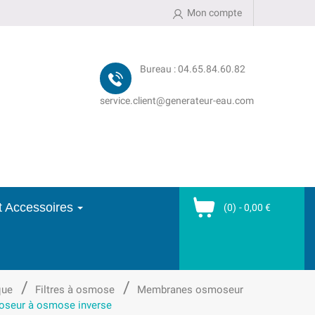
Mon compte
Bureau : 04.65.84.60.82
service.client@generateur-eau.com
et Accessoires
(0)
- 0,00 €
que
Filtres à osmose
Membranes osmoseur
oseur à osmose inverse