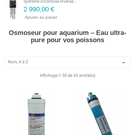
Système D'Osmose Inverse...
Prix
2 990,00 €
Ajouter au panier
Osmoseur pour aquarium – Eau ultra-
pure pour vos poissons

Nom, A à Z
Affichage 1-30 de 43 article(s)