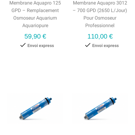
Membrane Aquapro 125
Membrane Aquapro 3012
GPD – Remplacement
– 700 GPD (2650 L/jour)
Osmoseur Aquarium
Pour Osmoseur
Aquariopure
Professionnel
Prix
Prix
59,90 €
110,00 €


Envoi express
Envoi express