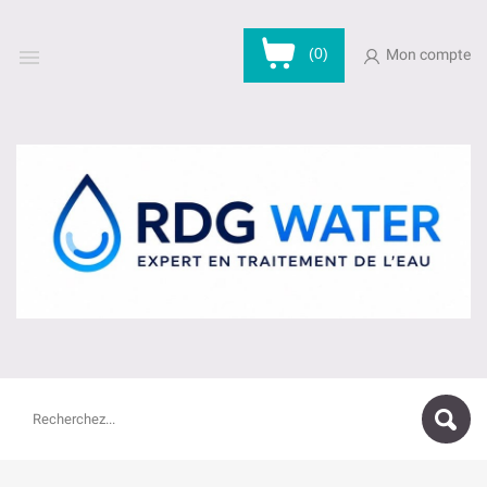

(0)
Mon compte