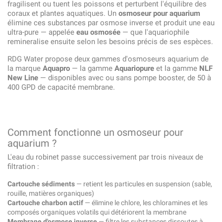
fragilisent ou tuent les poissons et perturbent l'équilibre des
coraux et plantes aquatiques. Un
osmoseur pour aquarium
élimine ces substances par osmose inverse et produit une eau
ultra-pure — appelée
eau osmosée
— que l'aquariophile
remine­ralise ensuite selon les besoins précis de ses espèces.
RDG Water propose deux gammes d'osmoseurs aquarium de
la marque
Aquapro
— la gamme
Aquariopure
et la gamme
NLF
New Line
— disponibles avec ou sans pompe booster, de 50 à
400 GPD de capacité membrane.
Comment fonctionne un osmoseur pour
aquarium ?
L'eau du robinet passe successivement par trois niveaux de
filtration :
Cartouche sédiments
— retient les particules en suspension (sable,
rouille, matières organiques)
Cartouche charbon actif
— élimine le chlore, les chloramines et les
composés organiques volatils qui détériorent la membrane
Membrane d'osmose inverse
— filtre les substances dissoutes à