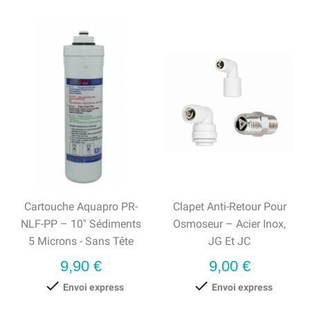
Cartouche Aquapro PR-
Clapet Anti-Retour Pour
NLF-PP – 10" Sédiments
Osmoseur – Acier Inox,
5 Microns - Sans Tête
JG Et JC
Prix
Prix
9,90 €
9,00 €


Envoi express
Envoi express