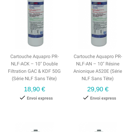
Cartouche Aquapro PR-
Cartouche Aquapro PR-
NLF-ACK – 10" Double
NLF-AN – 10" Résine
Filtration GAC & KDF 50G
Anionique A520E (série
(série NLF Sans Tête)
NLF Sans Tête)
Prix
Prix
18,90 €
29,90 €


Envoi express
Envoi express