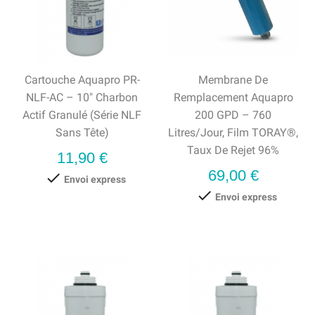
Cartouche Aquapro PR-
Membrane De
NLF-AC – 10" Charbon
Remplacement Aquapro
Actif Granulé (série NLF
200 GPD – 760
Sans Tête)
Litres/jour, Film TORAY®,
Taux De Rejet 96%
Prix
11,90 €
Prix
69,00 €

Envoi express

Envoi express