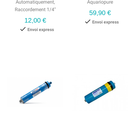
Automatiquement,
Aquariopure
Raccordement 1/4″
Prix
59,90 €
Prix
12,00 €

Envoi express

Envoi express