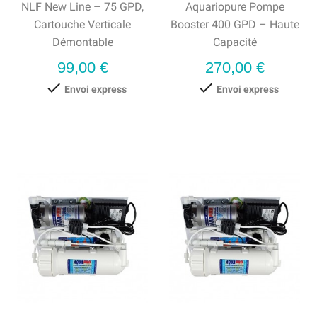
NLF New Line – 75 GPD,
Aquariopure Pompe
Cartouche Verticale
Booster 400 GPD – Haute
Démontable
Capacité
Prix
Prix
99,00 €
270,00 €


Envoi express
Envoi express