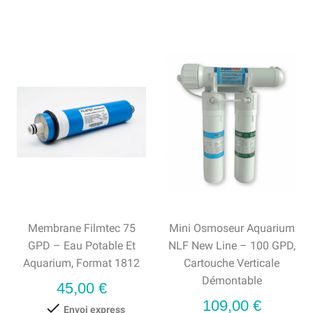
Membrane Filmtec 75
Mini Osmoseur Aquarium
GPD – Eau Potable Et
NLF New Line – 100 GPD,
Aquarium, Format 1812
Cartouche Verticale
Démontable
Prix
45,00 €
Prix
109,00 €

Envoi express