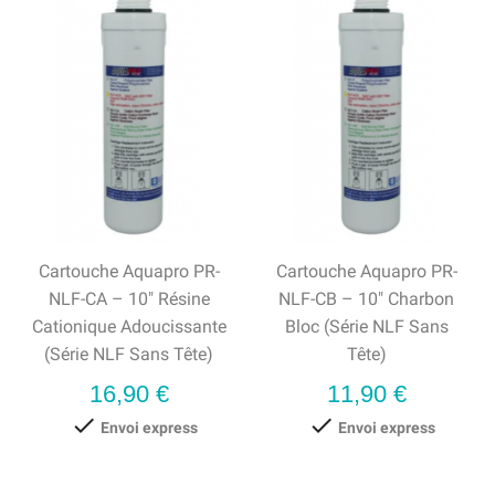
Cartouche Aquapro PR-
Cartouche Aquapro PR-
NLF-CA – 10" Résine
NLF-CB – 10" Charbon
Cationique Adoucissante
Bloc (série NLF Sans
(série NLF Sans Tête)
Tête)
Prix
Prix
16,90 €
11,90 €


Envoi express
Envoi express