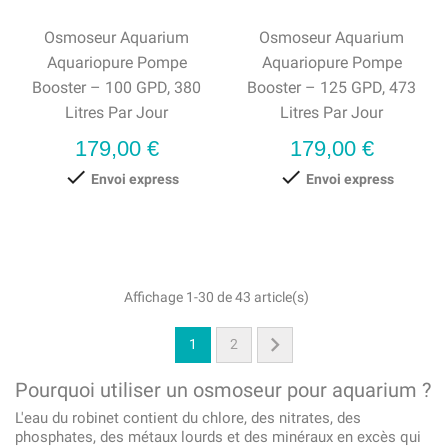
Osmoseur Aquarium
Osmoseur Aquarium
Aquariopure Pompe
Aquariopure Pompe
Booster – 100 GPD, 380
Booster – 125 GPD, 473
Litres Par Jour
Litres Par Jour
Prix
Prix
179,00 €
179,00 €


Envoi express
Envoi express
Affichage 1-30 de 43 article(s)

1
2
Pourquoi utiliser un osmoseur pour aquarium ?
L'eau du robinet contient du chlore, des nitrates, des
phosphates, des métaux lourds et des minéraux en excès qui