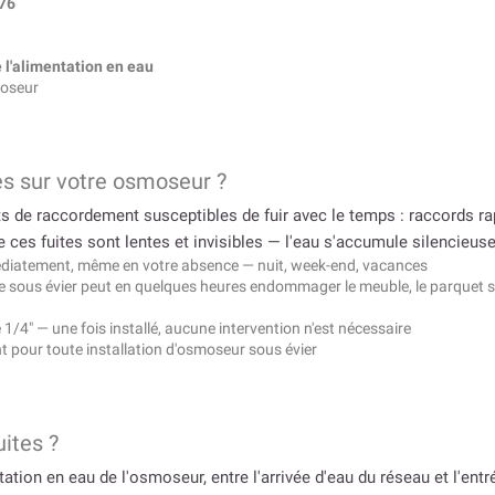
76
 l'alimentation en eau
moseur
tes sur votre osmoseur ?
e raccordement susceptibles de fuir avec le temps : raccords rapid
e ces fuites sont lentes et invisibles — l'eau s'accumule silencieus
édiatement, même en votre absence — nuit, week-end, vacances
 sous évier peut en quelques heures endommager le meuble, le parquet strat
1/4″ — une fois installé, aucune intervention n'est nécessaire
 pour toute installation d'osmoseur sous évier
ites ?
ntation en eau de l'osmoseur, entre l'arrivée d'eau du réseau et l'ent