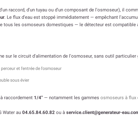
e d'un raccord, d'un tuyau ou d'un composant de l'osmoseur), il c
eur
. Le flux d'eau est stoppé immédiatement — empêchant l'accumula
 de tous les osmoseurs domestiques — le détecteur est compatibl
gne sur le circuit d'alimentation de l'osmoseur, sans outil particulie
 perceur et l'entrée de l'osmoseur
euble sous évier
 à raccordement
1/4″
— notamment les gammes
osmoseurs à flux 
DG Water au
04.65.84.60.82
ou à
service.client@generateur-eau.co