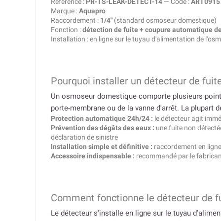
Référence :
PR-TS-LEAK-DETECT-14
— Code :
ART0915
Marque :
Aquapro
Raccordement :
1/4″
(standard osmoseur domestique)
Fonction :
détection de fuite + coupure automatique de
Installation : en ligne sur le tuyau d'alimentation de l'os
Pourquoi installer un détecteur de fui
Un osmoseur domestique comporte plusieurs points d
porte-membrane ou de la vanne d'arrêt. La plupart d
Protection automatique 24h/24 :
le détecteur agit imm
Prévention des dégâts des eaux :
une fuite non détectée
déclaration de sinistre
Installation simple et définitive :
raccordement en ligne 
Accessoire indispensable :
recommandé par le fabricant
Comment fonctionne le détecteur de fu
Le détecteur s'installe en ligne sur le tuyau d'alime