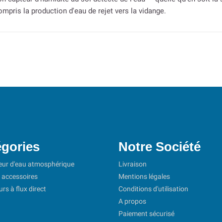
ompris la production d'eau de rejet vers la vidange.
gories
Notre Société
eur d'eau atmosphérique
Livraison
t accessoires
Mentions légales
s à flux direct
Conditions d'utilisation
A propos
Paiement sécurisé