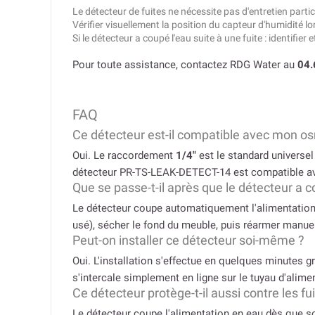
Le détecteur de fuites ne nécessite pas d'entretien particu
Vérifier visuellement la position du capteur d'humidité 
Si le détecteur a coupé l'eau suite à une fuite : identifie
Pour toute assistance, contactez RDG Water au
04.
FAQ
Ce détecteur est-il compatible avec mon o
Oui. Le raccordement
1/4″
est le standard universe
détecteur PR-TS-LEAK-DETECT-14 est compatible a
Que se passe-t-il après que le détecteur a c
Le détecteur coupe automatiquement l'alimentation en
usé), sécher le fond du meuble, puis réarmer manuell
Peut-on installer ce détecteur soi-même ?
Oui. L'installation s'effectue en quelques minutes 
s'intercale simplement en ligne sur le tuyau d'alime
Ce détecteur protège-t-il aussi contre les fu
Le détecteur coupe l'alimentation en eau dès que son