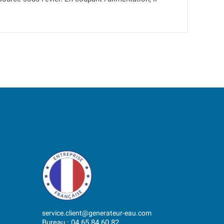
service.client@generateur-eau.com
Bureau : 04.65.84.60.82