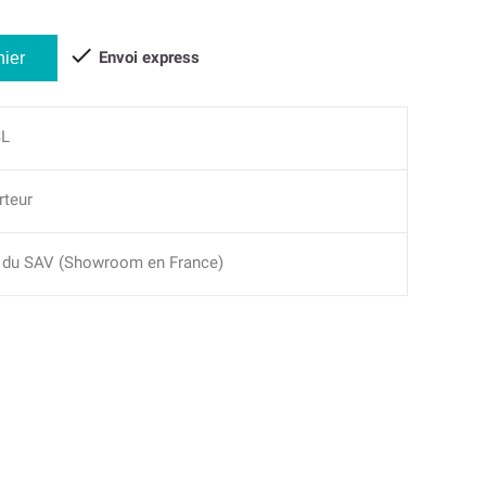

Envoi express
nier
SL
rteur
du SAV (Showroom en France)