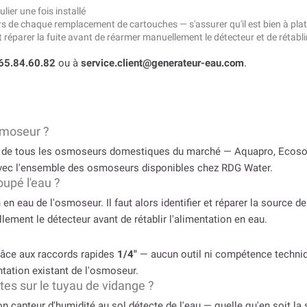
lier une fois installé
lors de chaque remplacement de cartouches — s'assurer qu'il est bien à pla
r et réparer la fuite avant de réarmer manuellement le détecteur et de rétabli
65.84.60.82
ou à
service.client@generateur-eau.com
.
smoseur ?
l de tous les osmoseurs domestiques du marché — Aquapro, Ecosoft,
vec l'ensemble des osmoseurs disponibles chez RDG Water.
oupé l'eau ?
 eau de l'osmoseur. Il faut alors identifier et réparer la source de 
ement le détecteur avant de rétablir l'alimentation en eau.
grâce aux raccords rapides
1/4″
— aucun outil ni compétence techniqu
ntation existant de l'osmoseur.
ites sur le tuyau de vidange ?
 capteur d'humidité au sol détecte de l'eau — quelle qu'en soit la so