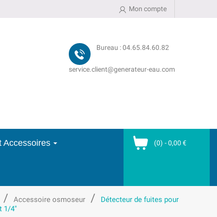
Mon compte
Bureau : 04.65.84.60.82
service.client@generateur-eau.com
et Accessoires
(0)
- 0,00 €
Accessoire osmoseur
Détecteur de fuites pour
 1/4″