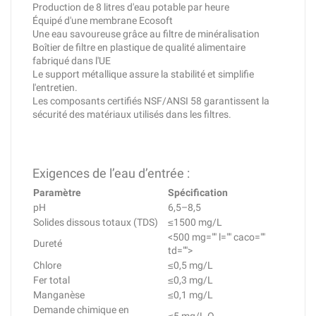
Production de 8 litres d'eau potable par heure
Équipé d'une membrane Ecosoft
Une eau savoureuse grâce au filtre de minéralisation
Boîtier de filtre en plastique de qualité alimentaire
fabriqué dans l'UE
Le support métallique assure la stabilité et simplifie
l'entretien.
Les composants certifiés NSF/ANSI 58 garantissent la
sécurité des matériaux utilisés dans les filtres.
Exigences de l’eau d’entrée :
Paramètre
Spécification
pH
6,5–8,5
Solides dissous totaux (TDS)
≤1500 mg/L
<500 mg="" l="" caco=""
Dureté
td="">
Chlore
≤0,5 mg/L
Fer total
≤0,3 mg/L
Manganèse
≤0,1 mg/L
Demande chimique en