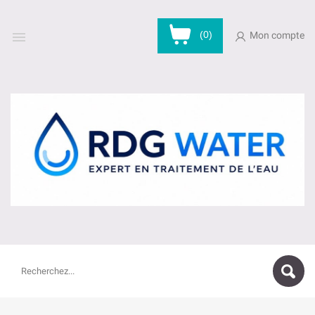

(0)
Mon compte