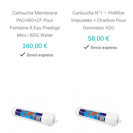
Cartouche Membrane
Cartouche N°1 – Préfiltre
PAC+RO+CF Pour
Impuretés + Charbon Pour
Fontaine À Eau Prestige
Osmoseur A2O
Mini | RDG Water
Prix
58,00 €
Prix
160,00 €

Envoi express

Envoi express