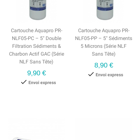
Cartouche Aquapro PR-
Cartouche Aquapro PR-
NLF05-PC – 5" Double
NLF05-PP – 5" Sédiments
Filtration Sédiments &
5 Microns (série NLF
Charbon Actif GAC (série
Sans Tête)
NLF Sans Tête)
Prix
8,90 €
Prix
9,90 €

Envoi express

Envoi express