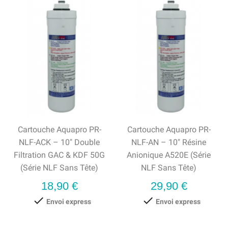
Cartouche Aquapro PR-
Cartouche Aquapro PR-
NLF-ACK – 10" Double
NLF-AN – 10" Résine
Filtration GAC & KDF 50G
Anionique A520E (série
(série NLF Sans Tête)
NLF Sans Tête)
Prix
Prix
18,90 €
29,90 €


Envoi express
Envoi express