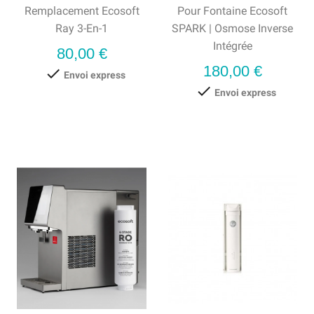
Remplacement Ecosoft
Pour Fontaine Ecosoft
Ray 3-En-1
SPARK | Osmose Inverse
Intégrée
Prix
80,00 €
Prix
180,00 €

Envoi express

Envoi express