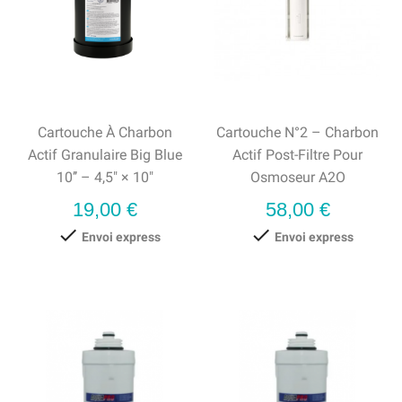
Cartouche À Charbon
Cartouche N°2 – Charbon
Actif Granulaire Big Blue
Actif Post-Filtre Pour
10’’ – 4,5" × 10"
Osmoseur A2O
Prix
Prix
19,00 €
58,00 €


Envoi express
Envoi express