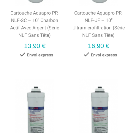
Cartouche Aquapro PR-
Cartouche Aquapro PR-
NLF-SC – 10" Charbon
NLF-UF – 10"
Actif Avec Argent (série
Ultramicrofiltration (série
NLF Sans Tête)
NLF Sans Tête)
Prix
Prix
13,90 €
16,90 €


Envoi express
Envoi express