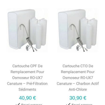
Cartouche CPF De
Cartouche CTO De
Remplacement Pour
Remplacement Pour
Osmoseur RO-UX7
Osmoseur RO-UX7
Canature – Pré-Filtration
Canature – Charbon Actif
Sédiments
Anti-Chlore
Prix
Prix
40,90 €
30,90 €

