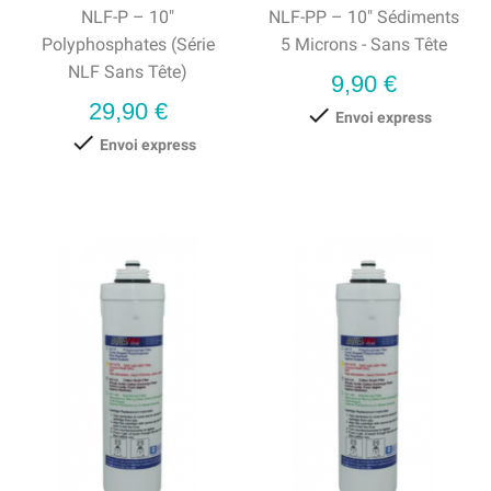
NLF-P – 10"
NLF-PP – 10" Sédiments
Polyphosphates (série
5 Microns - Sans Tête
NLF Sans Tête)
Prix
9,90 €
Prix
29,90 €

Envoi express

Envoi express