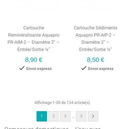
Cartouche
Cartouche Sédiments
Reminéralisante Aquapro
Aquapro PR-AIP-2 –
PR-AIM-2 – Diamètre 2" –
Diamètre 2" –
Entrée/Sortie ¼"
Entrée/Sortie ¼"
Prix
Prix
8,90 €
8,50 €


Envoi express
Envoi express
Affichage 1-30 de 134 article(s)

1
2
3
5
…