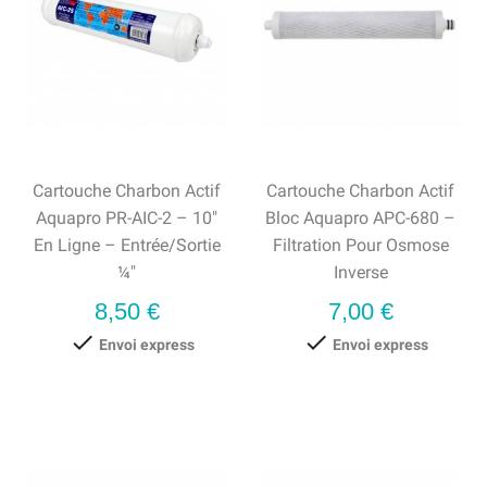
Cartouche Charbon Actif
Cartouche Charbon Actif
Aquapro PR-AIC-2 – 10"
Bloc Aquapro APC-680 –
En Ligne – Entrée/Sortie
Filtration Pour Osmose
¼"
Inverse
Prix
Prix
8,50 €
7,00 €


Envoi express
Envoi express