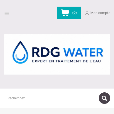

(0)
Mon compte