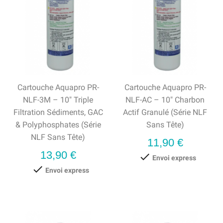
Cartouche Aquapro PR-
Cartouche Aquapro PR-
NLF-3M – 10" Triple
NLF-AC – 10" Charbon
Filtration Sédiments, GAC
Actif Granulé (série NLF
& Polyphosphates (série
Sans Tête)
NLF Sans Tête)
Prix
11,90 €
Prix
13,90 €

Envoi express

Envoi express