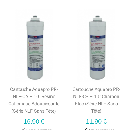
Cartouche Aquapro PR-
Cartouche Aquapro PR-
NLF-CA – 10" Résine
NLF-CB – 10" Charbon
Cationique Adoucissante
Bloc (série NLF Sans
(série NLF Sans Tête)
Tête)
Prix
Prix
16,90 €
11,90 €

