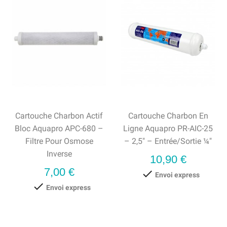
Cartouche Charbon Actif
Cartouche Charbon En
Bloc Aquapro APC-680 –
Ligne Aquapro PR-AIC-25
Filtre Pour Osmose
– 2,5" – Entrée/Sortie ¼"
Inverse
Prix
10,90 €
Prix
7,00 €

Envoi express

Envoi express