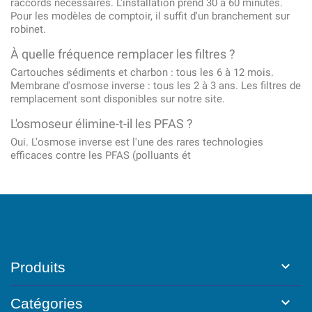
raccords nécessaires. L'installation prend 30 à 60 minutes.
Pour les modèles de comptoir, il suffit d'un branchement sur
robinet.
À quelle fréquence remplacer les filtres ?
Cartouches sédiments et charbon : tous les 6 à 12 mois.
Membrane d'osmose inverse : tous les 2 à 3 ans. Les
filtres de
remplacement
sont disponibles sur notre site.
L'osmoseur élimine-t-il les PFAS ?
Oui. L'osmose inverse est l'une des rares technologies
efficaces contre les PFAS (polluants ét

Produits

Catégories